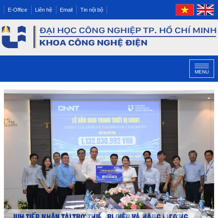
E-Office
Liên hệ
Email
Tin nội bộ
MENU
IUH TIẾP NHẬN TÀI TRỢ THIẾT BỊ ĐIỆN VÀ NĂNG LƯỢNG