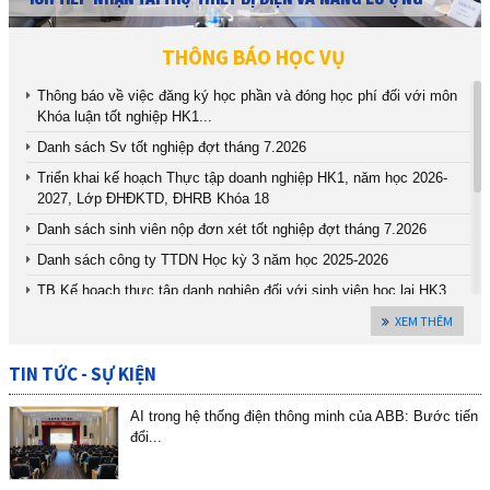
THÔNG BÁO HỌC VỤ
Thông báo về việc đăng ký học phần và đóng học phí đối với môn
Khóa luận tốt nghiệp HK1...
Danh sách Sv tốt nghiệp đợt tháng 7.2026
Triển khai kế hoạch Thực tập doanh nghiệp HK1, năm học 2026-
2027, Lớp ĐHĐKTD, ĐHRB Khóa 18
Danh sách sinh viên nộp đơn xét tốt nghiệp đợt tháng 7.2026
Danh sách công ty TTDN Học kỳ 3 năm học 2025-2026
TB Kế hoạch thực tập danh nghiệp đối với sinh viên học lại HK3
năm học 2025-2026
XEM THÊM
Danh sách hội đồng bảo vệ khóa luận lớp DHDI20VL HK2 năm học
2025-2026
TIN TỨC - SỰ KIỆN
Danh sách hội đồng bảo vệ khóa luận sinh viên học lại HK2 2025-
2026
AI trong hệ thống điện thông minh của ABB: Bước tiến
đổi...
Lịch bảo vệ Luận văn, Đồ án tốt nghiệp Thạc sĩ, ngày 06 tháng 6
năm 2026