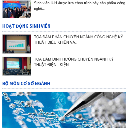
TKB lớp liên thông khóa 22 tuyển sinh đợt tháng 6.2026
Sinh viên IUH được lựa chọn trình bày sản phẩm công
nghệ...
HOẠT ĐỘNG SINH VIÊN
TỌA ĐÀM PHÂN CHUYÊN NGÀNH CÔNG NGHỆ KỸ
THUẬT ĐIỀU KHIỂN VÀ...
TOẠ ĐÀM ĐỊNH HƯỚNG CHUYÊN NGÀNH KỸ
THUẬT ĐIỆN - ĐIỆN...
BỘ MÔN CƠ SỞ NGÀNH