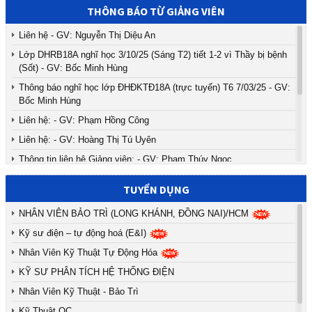
THÔNG BÁO TỪ GIẢNG VIÊN
Liên hệ - GV: Nguyễn Thị Diệu An
Lớp DHRB18A nghĩ học 3/10/25 (Sáng T2) tiết 1-2 vì Thầy bị bệnh
(Sốt) - GV: Bốc Minh Hùng
Thông báo nghĩ học lớp ĐHĐKTĐ18A (trực tuyến) T6 7/03/25 - GV:
Bốc Minh Hùng
Liên hệ: - GV: Phạm Hồng Công
Liên hệ: - GV: Hoàng Thị Tú Uyên
Thông tin liên hệ Giảng viên: - GV: Phạm Thúy Ngọc
Các bạn sv đăng ký làm khoá luận vui lòng liên hệ với thầy - GV:
TUYỂN DỤNG
Lâm Tấn Công
THÔNG TIN LIÊN HỆ VỚI THẦY LÊ NGỌC TUÂN - GV: Lê Ngọc
NHÂN VIÊN BẢO TRÌ (LONG KHÁNH, ĐỒNG NAI)/HCM
Tuân
Kỹ sư điện – tự động hoá (E&I)
Lịch học môn Khí Cụ Điện - GV: Võ Tấn Lộc
Nhân Viên Kỹ Thuật Tự Động Hóa
Tuyển dụng sinh viên năm cuối hoặc mới tốt nghiệp - GV: Nguyễn
KỸ SƯ PHÂN TÍCH HỆ THỐNG ĐIỆN
Hoài Phong
Nhân Viên Kỹ Thuật - Bảo Trì
Sinh viên các lớp học bù tuần 05/12/2022 - GV: Trần Thanh Ngọc
Kỹ Thuật QC