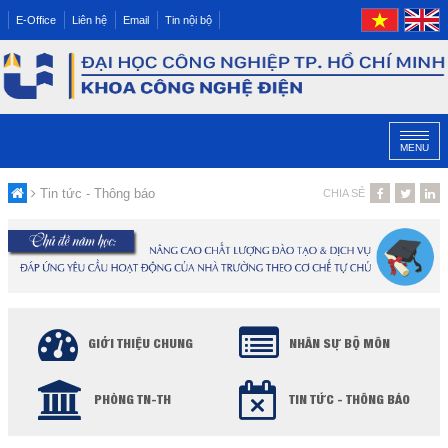
E-Office
Liên hệ
Email
Tin nội bộ
MENU
Tin tức - Thông báo
CHIA SẺ
GIỚI THIỆU CHUNG
NHÂN SỰ BỘ MÔN
PHÒNG TN-TH
TIN TỨC - THÔNG BÁO