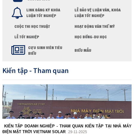
LINK ĐĂNG KÝ KHÓA
LỄ BẢO VỆ LUẬN VĂN, KHÓA
LUẬN TỐT NGHIỆP
LUẬN TỐT NGHIỆP
CUỘC THI HỌC THUẬT
HOẠT ĐỘNG VĂN THỂ MỸ
LỄ TỐT NGHIỆP
HỌC BỔNG-DU HỌC
CỰU SINH VIÊN TIÊU
BIỂU MẪU
BIỂU
Kiến tập - Tham quan
KIẾN TẬP DOANH NGHIỆP - THAM QUAN KIẾN TẬP TẠI NHÀ MÁY
ĐIỆN MẶT TRỜI VIETNAM SOLAR
29-11-2025