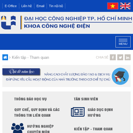
E-Office
Liên hệ
Email
Tin nội bộ
MENU
Kiến tập - Tham quan
CHIA SẺ
THÔNG BÁO HỌC VỤ
TÂN SINH VIÊN
QUY CHẾ, QUY ĐỊNH VÀ CÁC
GIÁO DỤC ĐỊNH
THÔNG TIN LIÊN QUAN
HƯỚNG
HƯỚNG NGHIỆP
KIẾN TẬP - THAM QUAN
CHUYÊN MÔN