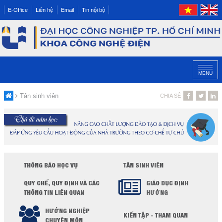
E-Office
Liên hệ
Email
Tin nội bộ
MENU
Tân sinh viên
CHIA SẺ
THÔNG BÁO HỌC VỤ
TÂN SINH VIÊN
QUY CHẾ, QUY ĐỊNH VÀ CÁC
GIÁO DỤC ĐỊNH
THÔNG TIN LIÊN QUAN
HƯỚNG
HƯỚNG NGHIỆP
KIẾN TẬP - THAM QUAN
CHUYÊN MÔN