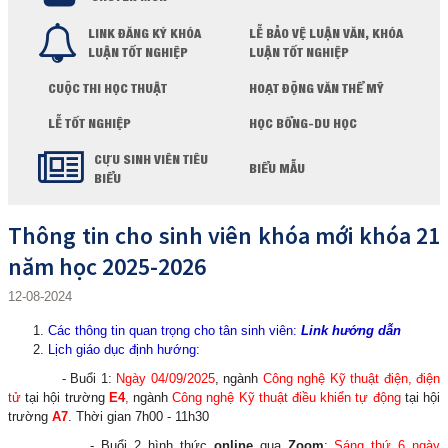
LINK ĐĂNG KÝ KHÓA
LỄ BẢO VỆ LUẬN VĂN, KHÓA
LUẬN TỐT NGHIỆP
LUẬN TỐT NGHIỆP
CUỘC THI HỌC THUẬT
HOẠT ĐỘNG VĂN THỂ MỸ
LỄ TỐT NGHIỆP
HỌC BỔNG-DU HỌC
CỰU SINH VIÊN TIÊU
BIỂU MẪU
BIỂU
Thông tin cho sinh viên khóa mới khóa 21
năm học 2025-2026
12-08-2024
Các thông tin quan trọng cho tân sinh viên
:
Link hướng dẫn
Lịch giáo dục định hướng:
​
- Buổi 1:
Ngày 04/09/2025
, ngành
Công nghệ Kỹ thuật điện, điện
tử
tại hội trường
E4
,
ngành
Công nghệ Kỹ thuật điều khiển tự động
tại hội
trường
A7
. Thời gian 7h00 - 11h30
- Buổi 2 hình thức
online
qua
Zoom
:
Sáng thứ 6 ngày