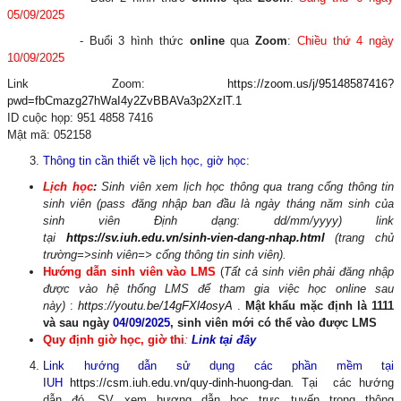
05/09/2025
- Buổi 3 hình thức
online
qua
Zoom
:
Chiều thứ 4 ngày
10/09/2025
Link Zoom:
https://zoom.us/j/95148587416?
pwd=fbCmazg27hWaI4y2ZvBBAVa3p2XzlT.1
ID cuộc họp: 951 4858 7416
Mật mã: 052158
Thông tin cần thiết về lịch học, giờ học
:
Lịch học
:
Sinh viên xem lịch học thông qua trang cổng thông tin
sinh viên (pass đăng nhập ban đầu là ngày tháng năm sinh của
sinh viên Định dạng: dd/mm/yyyy) link
tại
https://sv.iuh.edu.vn/sinh-vien-dang-nhap.html
(trang chủ
trường=>sinh viên=> cổng thông tin sinh viên).
Hướng dẫn sinh viên vào LMS
(
Tất cả sinh viên phải đăng nhập
được vào hệ thống LMS để tham gia việc học online sau
này)
:
https://youtu.be/14gFXl4osyA
.
Mật khẩu mặc định là 1111
và sau ngày
04/09/2025
, sinh viên mới có thể vào được LMS
Quy định giờ học, giờ thi
:
Link tại đây
Link hướng dẫn sử dụng các phần mềm tại
IUH
https://csm.iuh.edu.vn/quy-dinh-huong-dan
.
Tại các hướng
dẫn đó, SV xem hương dẫn học trực tuyến trong thông