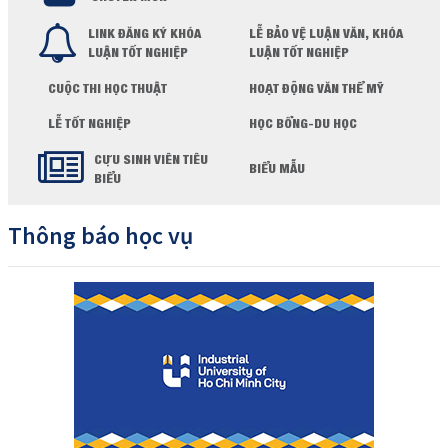
LINK ĐĂNG KÝ KHÓA
LỄ BẢO VỆ LUẬN VĂN, KHÓA
LUẬN TỐT NGHIỆP
LUẬN TỐT NGHIỆP
CUỘC THI HỌC THUẬT
HOẠT ĐỘNG VĂN THỂ MỸ
LỄ TỐT NGHIỆP
HỌC BỔNG-DU HỌC
CỰU SINH VIÊN TIÊU
BIỂU MẪU
BIỂU
Thông báo học vụ