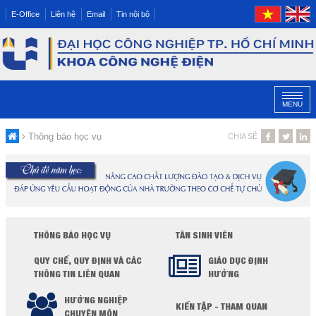
E-Office
Liên hệ
Email
Tin nội bộ
MENU
Thông báo học vụ
CHIA SẺ
THÔNG BÁO HỌC VỤ
TÂN SINH VIÊN
QUY CHẾ, QUY ĐỊNH VÀ CÁC
GIÁO DỤC ĐỊNH
THÔNG TIN LIÊN QUAN
HƯỚNG
HƯỚNG NGHIỆP
KIẾN TẬP - THAM QUAN
CHUYÊN MÔN