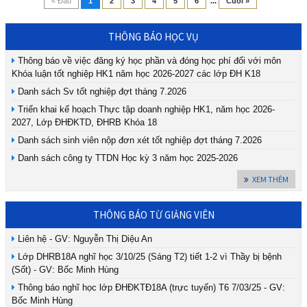
« Đầu
1
2
3
4
5
6
...
Cuối »
THÔNG BÁO HỌC VỤ
Thông báo về việc đăng ký học phần và đóng học phí đối với môn
Khóa luận tốt nghiệp HK1 năm học 2026-2027 các lớp ĐH K18
Danh sách Sv tốt nghiệp đợt tháng 7.2026
Triển khai kế hoạch Thực tập doanh nghiệp HK1, năm học 2026-
2027, Lớp ĐHĐKTD, ĐHRB Khóa 18
Danh sách sinh viên nộp đơn xét tốt nghiệp đợt tháng 7.2026
Danh sách công ty TTDN Học kỳ 3 năm học 2025-2026
XEM THÊM
THÔNG BÁO TỪ GIẢNG VIÊN
Liên hệ - GV: Nguyễn Thị Diệu An
Lớp DHRB18A nghĩ học 3/10/25 (Sáng T2) tiết 1-2 vì Thầy bị bệnh
(Sốt) - GV: Bốc Minh Hùng
Thông báo nghĩ học lớp ĐHĐKTĐ18A (trực tuyến) T6 7/03/25 - GV:
Bốc Minh Hùng