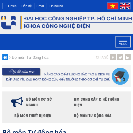
E-Office
Liên hệ
Email
Tin nội bộ
MENU
Bộ môn Tự động hóa
CHIA SẺ
BỘ MÔN CƠ SỞ
BM CUNG CẤP & HỆ THỐNG
NGÀNH
ĐIỆN
BỘ MÔN THIẾT BỊ ĐIỆN
BỘ MÔN TỰ ĐỘNG HÓA
Bộ môn Tự động hóa