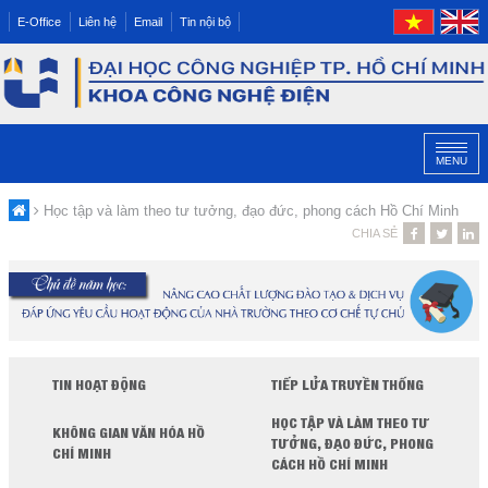
E-Office
Liên hệ
Email
Tin nội bộ
MENU
Học tập và làm theo tư tưởng, đạo đức, phong cách Hồ Chí Minh
CHIA SẺ
TIN HOẠT ĐỘNG
TIẾP LỬA TRUYỀN THỐNG
HỌC TẬP VÀ LÀM THEO TƯ
KHÔNG GIAN VĂN HÓA HỒ
TƯỞNG, ĐẠO ĐỨC, PHONG
CHÍ MINH
CÁCH HỒ CHÍ MINH