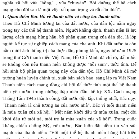
nghĩa xã hội vừa "hồng" , vừa "chuyên". Bồi dưỡng thế hệ cách
mạng cho đời sau là một việc rất quan trọng và rất cần thiết".
1. Quan điểm Bác Hồ về thanh niên và công tác thanh niên:
Theo Hồ Chí Minh tương lai của đất nước, của dân tộc nằm ngay
trong tay các thế hệ thanh niên. Người khẳng định, thanh niên là lực
lượng cách mạng hùng hậu, bộ phận quan trọng của dân tộc, là lớp
người kế tục sự nghiệp cách mạng của cha anh. Khi đất nước ta còn
nằm dưới ách thống trị của thực dân, phong kiến, ngay từ năm 1925
trong thư Gửi thanh niên Việt Nam, Hồ Chí Minh đã chỉ rõ, đất nước
sẽ không còn nếu thanh niên không được "hồi sinh", thức tỉnh. Để
hồi sinh bộ phận quan trọng này của dân tộc, Hồ Chí Minh đã mở
trường huấn luyện chính trị, xuất bản sách báo, sáng lập ra Việt Nam
Thanh niên cách mạng đồng chí hội để thức tỉnh một thế hệ thanh
niên yêu nước trong những thập niên đầu thế kỷ XX. Cách mạng
Tháng Tám 1945 thành công, đất nước độc lập, thống nhất, Bác dạy:
"Thanh niên là chủ tương lai của nước nhà". Bác ví tuổi thanh niên
là mùa xuân của xã hội " Một năm khởi đầu từ mùa xuân, một đời
khởi đầu từ tuổi trẻ, tuổi trẻ là mùa xuân của xã hội". Trong cuộc
kháng chiến chống Mỹ, cứu nước, Bác luôn đặt niềm tin vào sức
mạnh của thanh niên: "Với một thế hệ thanh niên hăng hái kiên