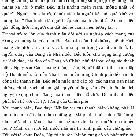
cường, chúng ta nhất định thành công trong sự nghiệp xây dựng chủ
nghĩa xã hội ở miền Bắc, giải phóng miền Nam, thống nhất Tổ
quốc". Người còn chỉ rõ, thanh niên là người kết nối quá khứ với
tương lai: "Thanh niên là người tiếp sức mạnh cho thế hệ thanh niên
già, đồng thời là người dìu dắt thế hệ thanh niên tương lai"..
Từ vai trò to lớn của thanh niên đối với sự nghiệp cách mạng của
Đảng và tương lai của dân tộc, Bác căn dặn, bồi dưỡng thế hệ cách
mạng cho đời sau là một việc làm rất quan trọng và rất cần thiết. Là
người đứng đầu Đảng và Nhà nước, Bác luôn chú trọng tăng cường
sự lãnh đạo, chỉ đạo của Đảng và Chính phủ đối với công tác thanh
niên. Ngay sau Cách mạng tháng Tám, Người đã chỉ thị thành lập
Bộ Thanh niên, rồi đến Nha Thanh niên trong Chính phủ để chăm lo
công tác thanh niên. Bác luôn nhắc nhở các bộ, các ngành ban hành
những chính sách nhằm giải quyết những vấn đền thuộc lợi ích
nguyện vọng chính đáng của thanh niên; tổ chức Đoàn thanh niên
phải liên hệ với các lực lượng của Chính phủ.
Với thanh niên, Bác dạy: "Nhiệm vụ của thanh niên không phải là
hỏi nước nhà đã cho mình những gì. Mà phải tự hỏi mình đã làm gì
cho nước nhà? Mình phải làm thế nào cho lợi ích nước nhà nhiều
hơn? Mình đã vì lợi ích nước nhà mà hy sinh phấn đấu chừngnào".
Đối với tổ chức Đoàn, Người chỉ rõ: "Muốn củng cố và phát triển thì