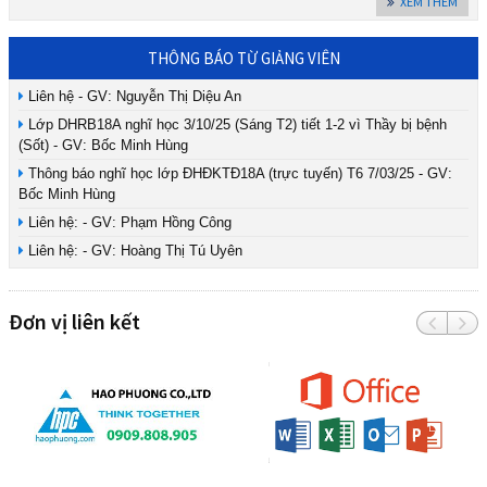
XEM THÊM
THÔNG BÁO TỪ GIẢNG VIÊN
Liên hệ - GV: Nguyễn Thị Diệu An
Lớp DHRB18A nghĩ học 3/10/25 (Sáng T2) tiết 1-2 vì Thầy bị bệnh
(Sốt) - GV: Bốc Minh Hùng
Thông báo nghĩ học lớp ĐHĐKTĐ18A (trực tuyến) T6 7/03/25 - GV:
Bốc Minh Hùng
Liên hệ: - GV: Phạm Hồng Công
Liên hệ: - GV: Hoàng Thị Tú Uyên
Đơn vị liên kết