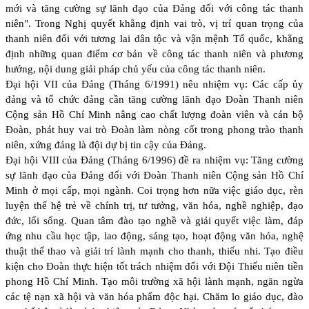
mới và tăng cường sự lãnh đạo của Đảng đối với công tác thanh
niên". Trong Nghị quyết khẳng định vai trò, vị trí quan trọng của
thanh niên đối với tương lai dân tộc và vận mệnh Tổ quốc, khẳng
định những quan điểm cơ bản về công tác thanh niên và phương
hướng, nội dung giải pháp chủ yếu của công tác thanh niên.
Đại hội VII của Đảng (Tháng 6/1991) nêu nhiệm vụ: Các cấp ủy
đảng và tổ chức đảng cần tăng cường lãnh đạo Đoàn Thanh niên
Cộng sản Hồ Chí Minh nâng cao chất lượng đoàn viên và cán bộ
Đoàn, phát huy vai trò Đoàn làm nòng cốt trong phong trào thanh
niên, xứng đáng là đội dự bị tin cậy của Đảng.
Đại hội VIII của Đảng (Tháng 6/1996) đề ra nhiệm vụ: Tăng cường
sự lãnh đạo của Đảng đối với Đoàn Thanh niên Cộng sản Hồ Chí
Minh ở mọi cấp, mọi ngành. Coi trọng hơn nữa việc giáo dục, rèn
luyện thế hệ trẻ về chính trị, tư tưởng, văn hóa, nghề nghiệp, đạo
đức, lối sống. Quan tâm đào tạo nghề và giải quyết việc làm, đáp
ứng nhu cầu học tập, lao động, sáng tạo, hoạt động văn hóa, nghệ
thuật thể thao và giải trí lành mạnh cho thanh, thiếu nhi. Tạo điều
kiện cho Đoàn thực hiện tốt trách nhiệm đối với Đội Thiếu niên tiền
phong Hồ Chí Minh. Tạo môi trường xã hội lành mạnh, ngăn ngừa
các tệ nạn xã hội và văn hóa phẩm độc hại. Chăm lo giáo dục, đào