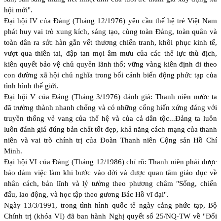
hội mới".
Đại hội IV của Đảng (Tháng 12/1976) yêu cầu thế hệ trẻ Việt Nam
phát huy vai trò xung kích, sáng tạo, cùng toàn Đảng, toàn quân và
toàn dân ra sức hàn gắn vết thương chiến tranh, khôi phục kinh tế,
vượt qua thiên tai, đập tan mọi âm mưu của các thế lực thù địch,
kiên quyết bảo vệ chủ quyền lãnh thổ; vững vàng kiên định đi theo
con đường xã hội chủ nghĩa trong bối cảnh biến động phức tạp của
tình hình thế giới.
Đại hội V của Đảng (Tháng 3/1976) đánh giá: Thanh niên nước ta
đã trưởng thành nhanh chống và có những cống hiến xứng đáng với
truyền thống vẻ vang của thế hệ và của cả dân tộc...Đảng ta luôn
luôn đánh giá đúng bản chất tốt đẹp, khả năng cách mạng của thanh
niên và vai trò chính trị của Đoàn Thanh niên Cộng sản Hồ Chí
Minh.
Đại hội VI của Đảng (Tháng 12/1986) chỉ rõ: Thanh niên phải được
bảo đảm việc làm khi bước vào đời và được quan tâm giáo dục về
nhân cách, bản lĩnh và lý tưởng theo phương châm "Sống, chiến
đấu, lao động, và học tập theo gương Bác Hồ vĩ đại".
Ngày 13/3/1991, trong tình hình quốc tế ngày cảng phức tạp, Bộ
Chính trị (khóa VI) đã ban hành Nghị quyết số 25/NQ-TW về "Đổi