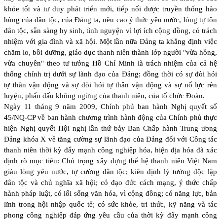
khỏe tốt và tư duy phát triển mới, tiếp nối được truyền thống hào
hùng của dân tộc, của Đảng ta, nêu cao ý thức yêu nước, lòng tự tôn
dân tộc, sẵn sàng hy sinh, tình nguyện vì lợi ích cộng đồng, có trách
nhiệm với gia đình và xã hội. Một lần nữa Đảng ta khẳng định việc
chăm lo, bồi dưỡng, giáo dục thanh niên thành lớp người "vừa hồng,
vừa chuyên" theo tư tưởng Hồ Chí Minh là trách nhiệm của cả hệ
thống chính trị dưới sự lãnh đạo của Đảng; đồng thời có sự đòi hỏi
tự thân vận động và sự đòi hỏi tự thân vận động và sự nổ lực rèn
luyện, phấn đấu không ngừng của thanh niên, của tổ chức Đoàn.
Ngày 11 tháng 9 năm 2009, Chính phủ ban hành Nghị quyết số
45/NQ-CP về ban hành chương trình hành động của Chính phủ thực
hiện Nghị quyết Hội nghị lần thứ bảy Ban Chấp hành Trung ương
Đảng khóa X về tăng cường sự lãnh đạo của Đảng đối với Công tác
thanh niên thời kỳ đẩy mạnh công nghiệp hóa, hiện địa hóa đã xác
định rõ mục tiêu: Chú trọng xây dựng thế hệ thanh niên Việt Nam
giàu lòng yêu nước, tự cường dân tộc; kiên định lý tưởng độc lập
dân tộc và chủ nghĩa xã hội; có đạo đức cách mạng, ý thức chấp
hành pháp luật, có lối sống văn hóa, vì cộng đồng; có năng lực, bản
lĩnh trong hội nhập quốc tế; có sức khỏe, tri thức, kỹ năng và tác
phong công nghiệp đáp ứng yêu cầu của thời kỳ đẩy mạnh công