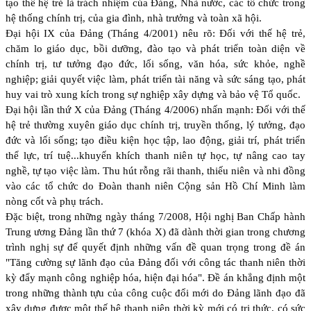
tạo thế hệ trẻ là trách nhiệm của Đảng, Nhà nước, các tổ chức trong
hệ thống chính trị, của gia đình, nhà trưởng và toàn xã hội.
Đại hội IX của Đảng (Tháng 4/2001) nêu rõ: Đối với thế hệ trẻ,
chăm lo giáo dục, bồi dưỡng, đào tạo và phát triển toàn diện về
chính trị, tư tưởng đạo đức, lối sống, văn hóa, sức khỏe, nghề
nghiệp; giải quyết việc làm, phát triển tài năng và sức sáng tạo, phát
huy vai trò xung kích trong sự nghiệp xây dựng và bảo vệ Tổ quốc.
Đại hội lần thứ X của Đảng (Tháng 4/2006) nhấn mạnh: Đối với thế
hệ trẻ thường xuyên giáo dục chính trị, truyền thống, lý tưởng, đạo
đức và lối sống; tạo điều kiện học tập, lao động, giải trí, phát triển
thể lực, trí tuệ...khuyến khích thanh niên tự học, tự nâng cao tay
nghề, tự tạo việc làm. Thu hút rỗng rãi thanh, thiếu niên và nhi đồng
vào các tổ chức do Đoàn thanh niên Cộng sản Hồ Chí Minh làm
nòng cốt và phụ trách.
Đặc biệt, trong những ngày tháng 7/2008, Hội nghị Ban Chấp hành
Trung ương Đảng lần thứ 7 (khóa X) đã dành thời gian trong chương
trình nghị sự để quyết định những vấn đề quan trọng trong đề án
"Tăng cường sự lãnh đạo của Đảng đối với công tác thanh niên thời
kỳ đẩy mạnh công nghiệp hóa, hiện đại hóa". Đề án khẳng định một
trong những thành tựu của công cuộc đổi mới do Đảng lãnh đạo đã
xây dựng được một thế hệ thanh niên thời kỳ mới có tri thức, có sức