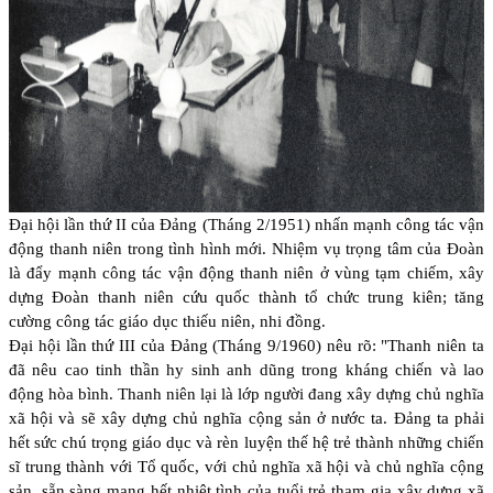
Đại hội lần thứ II của Đảng (Tháng 2/1951) nhấn mạnh công tác vận
động thanh niên trong tình hình mới. Nhiệm vụ trọng tâm của Đoàn
là đẩy mạnh công tác vận động thanh niên ở vùng tạm chiếm, xây
dựng Đoàn thanh niên cứu quốc thành tổ chức trung kiên; tăng
cường công tác giáo dục thiếu niên, nhi đồng.
Đại hội lần thứ III của Đảng (Tháng 9/1960) nêu rõ: "Thanh niên ta
đã nêu cao tinh thần hy sinh anh dũng trong kháng chiến và lao
động hòa bình. Thanh niên lại là lớp người đang xây dựng chủ nghĩa
xã hội và sẽ xây dựng chủ nghĩa cộng sản ở nước ta. Đảng ta phải
hết sức chú trọng giáo dục và rèn luyện thế hệ trẻ thành những chiến
sĩ trung thành với Tổ quốc, với chủ nghĩa xã hội và chủ nghĩa cộng
sản, sẵn sàng mang hết nhiệt tình của tuổi trẻ tham gia xây dựng xã