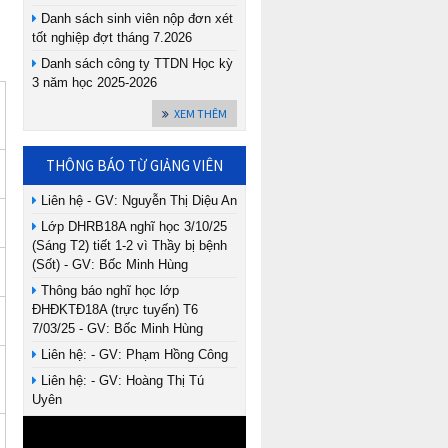
Danh sách sinh viên nộp đơn xét
tốt nghiệp đợt tháng 7.2026
Danh sách công ty TTDN Học kỳ
3 năm học 2025-2026
XEM THÊM
THÔNG BÁO TỪ GIẢNG VIÊN
Liên hệ - GV: Nguyễn Thị Diệu An
Lớp DHRB18A nghĩ học 3/10/25
(Sáng T2) tiết 1-2 vì Thầy bị bệnh
(Sốt) - GV: Bốc Minh Hùng
Thông báo nghĩ học lớp
ĐHĐKTĐ18A (trực tuyến) T6
7/03/25 - GV: Bốc Minh Hùng
Liên hệ: - GV: Phạm Hồng Công
Liên hệ: - GV: Hoàng Thị Tú
Uyên