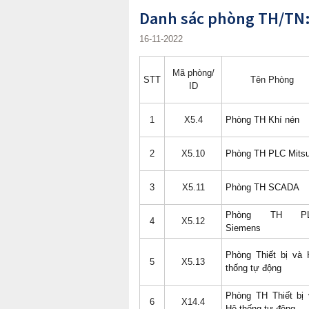
Danh sác phòng TH/TN:
16-11-2022
Mã phòng/
STT
Tên Phòng
ID
1
X5.4
Phòng TH Khí nén
2
X5.10
Phòng TH PLC Mits
3
X5.11
Phòng TH SCADA
Phòng TH P
4
X5.12
Siemens
Phòng Thiết bị và 
5
X5.13
thống tự động
Phòng TH Thiết bị 
6
X14.4
Hệ thống tự động