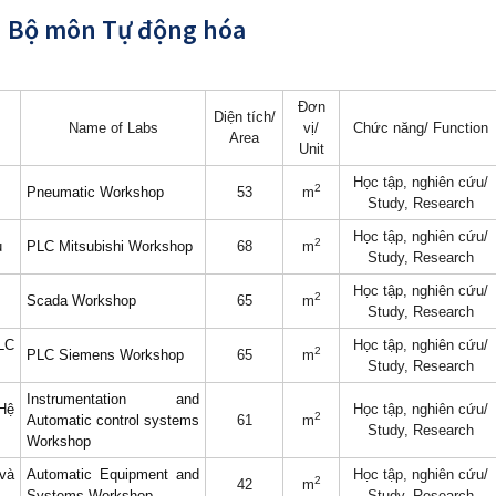
 Bộ môn Tự động hóa
Đơn
Diện tích/
Name of Labs
vị/
Chức năng/ Function
Area
Unit
Học tập, nghiên cứu
/
2
Pneumatic Workshop
53
m
Study, Research
Học tập, nghiên cứu
/
2
u
PLC Mitsubishi Workshop
68
m
Study, Research
Học tập, nghiên cứu
/
2
Scada Workshop
65
m
Study, Research
LC
Học tập, nghiên cứu
/
2
PLC Siemens Workshop
65
m
Study, Research
Instrumentation and
Hệ
Học tập, nghiên cứu
/
2
Automatic control systems
61
m
Study, Research
Workshop
và
Automatic Equipment and
Học tập, nghiên cứu
/
2
42
m
Systems Workshop
Study, Research