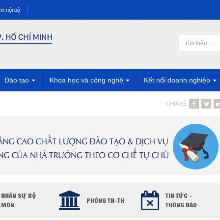
in nội bộ
Đào tạo
Khoa học và công nghệ
Kết nối doanh nghiệp
CHIA SẺ
NHÂN SỰ BỘ
TIN TỨC -
PHÒNG TN-TH
MÔN
THÔNG BÁO