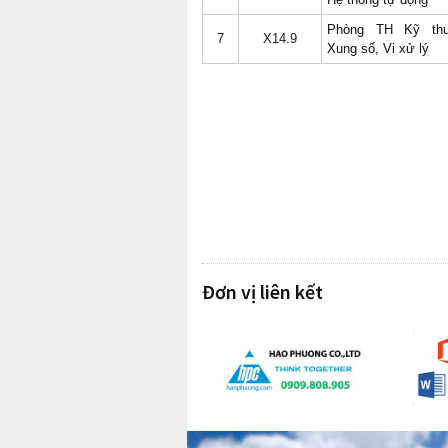
Phòng TH Kỹ thu
7
X14.9
Xung số, Vi xử lý
Đơn vị liên kết