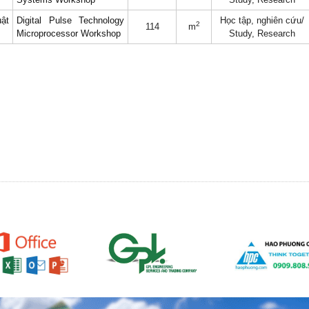
ật
Digital Pulse Technology
Học tập, nghiên cứu
/
2
114
m
Microprocessor Workshop
Study, Research