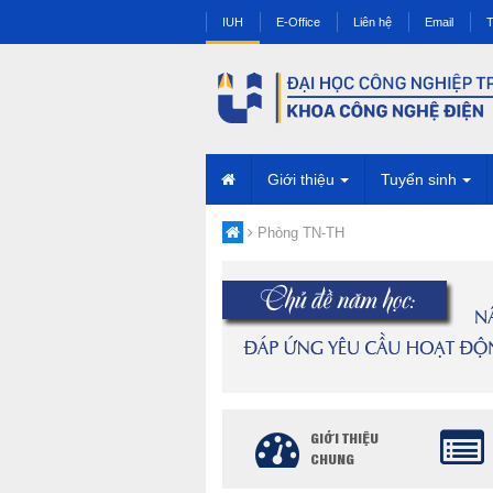
IUH
E-Office
Liên hệ
Email
T
Giới thiệu
Tuyển sinh
Phòng TN-TH
GIỚI THIỆU
CHUNG