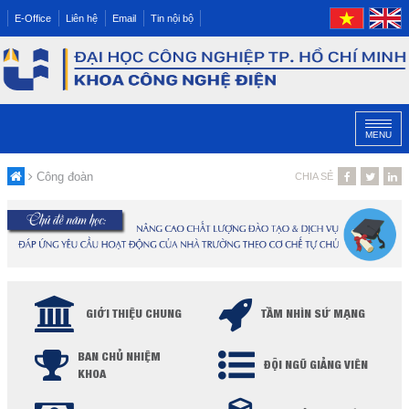
E-Office
Liên hệ
Email
Tin nội bộ
MENU
Công đoàn
CHIA SẺ
GIỚI THIỆU CHUNG
TẦM NHÌN SỨ MẠNG
BAN CHỦ NHIỆM
ĐỘI NGŨ GIẢNG VIÊN
KHOA