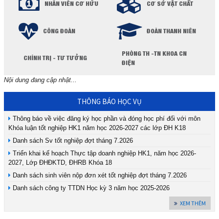
NHÂN VIÊN CƠ HỮU
CƠ SỞ VẬT CHẤT
CÔNG ĐOÀN
ĐOÀN THANH NIÊN
PHÒNG TH -TN KHOA CN
CHÍNH TRỊ - TƯ TƯỞNG
ĐIỆN
Nội dung đang cập nhật...
THÔNG BÁO HỌC VỤ
Thông báo về việc đăng ký học phần và đóng học phí đối với môn
Khóa luận tốt nghiệp HK1 năm học 2026-2027 các lớp ĐH K18
Danh sách Sv tốt nghiệp đợt tháng 7.2026
Triển khai kế hoạch Thực tập doanh nghiệp HK1, năm học 2026-
2027, Lớp ĐHĐKTD, ĐHRB Khóa 18
Danh sách sinh viên nộp đơn xét tốt nghiệp đợt tháng 7.2026
Danh sách công ty TTDN Học kỳ 3 năm học 2025-2026
XEM THÊM