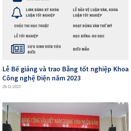
LINK ĐĂNG KÝ KHÓA
LỄ BẢO VỆ LUẬN VĂN, KHÓA
LUẬN TỐT NGHIỆP
LUẬN TỐT NGHIỆP
CUỘC THI HỌC THUẬT
HOẠT ĐỘNG VĂN THỂ MỸ
LỄ TỐT NGHIỆP
HỌC BỔNG-DU HỌC
CỰU SINH VIÊN TIÊU
BIỂU MẪU
BIỂU
Lễ Bế giảng và trao Bằng tốt nghiệp Khoa
Công nghệ Điện năm 2023
28-11-2023