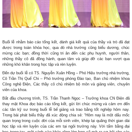
Buổi lễ nhằm báo cáo tổng kết, đánh giá kết quả của thầy và trò đã đạt
được trong toàn khóa học, qua đó nhà trường cũng biểu dương, chúc
mừng các bạn; đồng thời cũng tri ân đến các phụ huynh, người thân,
những thầy cô đã đồng hành, quan tâm và giúp đỡ các bạn vượt qua
những khó khăn trong học tập và rèn luyện.
Đến dự buổi lễ có TS. Nguyễn Xuân Hồng – Phó Hiệu trưởng nhà trường,
Cô Trần Thị Quế Chi – Phó trưởng phòng Đào tạo, Ban chủ nhiệm khoa
Công nghệ Điện, Các thầy cô chủ nhiệm bộ môn và giảng viên, chuyên
viên của khoa.
Bắt đầu chương trình, TS. Trần Thanh Ngọc – Trưởng khoa CN Điện đã
thay mặt Khoa đọc báo cáo tổng kết, gửi lời chúc mừng và cảm ơn đến
các tân kỹ sư trong buổi lễ bế giảng và trao bằng tốt nghiệp hôm nay.
Trong bài phát biểu thầy đã xúc động chia sẻ: “Hôm nay là một dấu mốc
quan trọng trong cuộc đời của mỗi sinh viên, khép lại quãng thời gian dài
học tập và rèn luyện của các em tại ngôi trường này. Với tấm bằng đại
học trong tay, một cánh cửa khác rộng lớn hơn sẽ mở ra cơ hội cho các