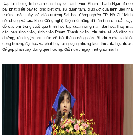
Đáp lại những tình cảm của thầy cô, sinh viên Phạm Thanh Ngân đã có
bài phát biểu bày tỏ lòng biết ơn, sự quan tâm, giúp đỡ của lãnh đạo nhà
trường, các thầy, cô giáo trường Đại học Công nghiệp TP. Hồ Chí Minh
nói chung và của khoa Công nghệ Điện nói riêng đã tận tình dìu dắt, dạy
dỗ các em trong suốt quá trình học tập của những năm đại học.Thay mặt
các bạn sinh viên, sinh viên Phạm Thanh Ngân xin hứa sẽ cố gắng tu
dưỡng, rèn luyện hơn nữa để trở thành công dân tốt khi bước ra khỏi
cổng trường đại học và phát huy, ứng dụng những kiến thức đã học được
để góp phần xây dựng quê hương, đất nước ngày một giàu mạnh.