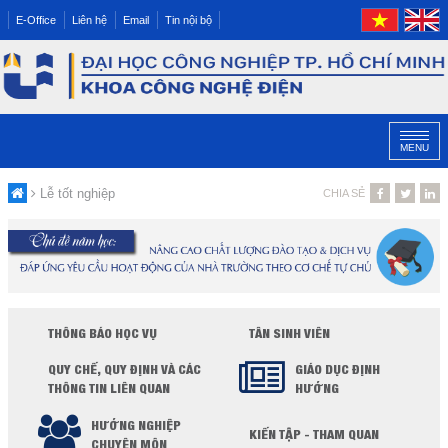
E-Office
Liên hệ
Email
Tin nội bộ
MENU
Lễ tốt nghiệp
CHIA SẺ
THÔNG BÁO HỌC VỤ
TÂN SINH VIÊN
QUY CHẾ, QUY ĐỊNH VÀ CÁC
GIÁO DỤC ĐỊNH
THÔNG TIN LIÊN QUAN
HƯỚNG
HƯỚNG NGHIỆP
KIẾN TẬP - THAM QUAN
CHUYÊN MÔN