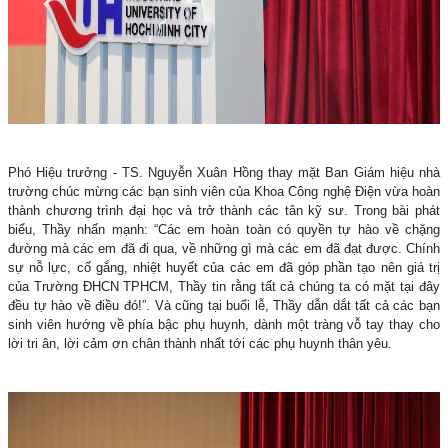
Phó Hiệu trưởng - TS. Nguyễn Xuân Hồng thay mặt Ban Giám hiệu nhà
trường chúc mừng các bạn sinh viên của Khoa Công nghệ Điện vừa hoàn
thành chương trình đại học và trở thành các tân kỹ sư. Trong bài phát
biểu, Thầy nhấn mạnh: “Các em hoàn toàn có quyền tự hào về chặng
đường mà các em đã đi qua, về những gì mà các em đã đạt được. Chính
sự nỗ lực, cố gắng, nhiệt huyết của các em đã góp phần tạo nên giá trị
của Trường ĐHCN TPHCM, Thầy tin rằng tất cả chúng ta có mặt tại đây
đều tự hào về điều đó!”. Và cũng tại buổi lễ, Thầy dẫn dắt tất cả các bạn
sinh viên hướng về phía bậc phụ huynh, dành một tràng vỗ tay thay cho
lời tri ân, lời cảm ơn chân thành nhất tới các phụ huynh thân yêu.