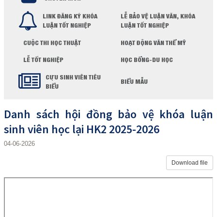
LINK ĐĂNG KÝ KHÓA
LỄ BẢO VỆ LUẬN VĂN, KHÓA
LUẬN TỐT NGHIỆP
LUẬN TỐT NGHIỆP
CUỘC THI HỌC THUẬT
HOẠT ĐỘNG VĂN THỂ MỸ
LỄ TỐT NGHIỆP
HỌC BỔNG-DU HỌC
CỰU SINH VIÊN TIÊU
BIỂU MẪU
BIỂU
Danh sách hội đồng bảo vệ khóa luận
sinh viên học lại HK2 2025-2026
04-06-2026
Download file