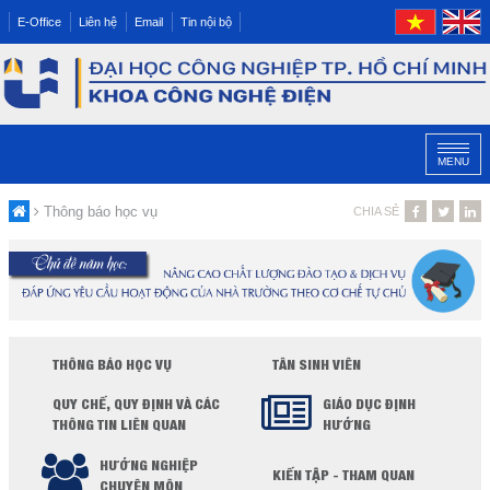
E-Office
Liên hệ
Email
Tin nội bộ
MENU
Thông báo học vụ
CHIA SẺ
THÔNG BÁO HỌC VỤ
TÂN SINH VIÊN
QUY CHẾ, QUY ĐỊNH VÀ CÁC
GIÁO DỤC ĐỊNH
THÔNG TIN LIÊN QUAN
HƯỚNG
HƯỚNG NGHIỆP
KIẾN TẬP - THAM QUAN
CHUYÊN MÔN