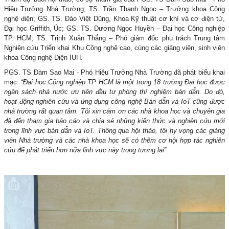
Hiệu Trưởng Nhà Trường; TS. Trần Thanh Ngọc – Trưởng khoa Công
nghệ điện; GS. TS. Đào Việt Dũng, Khoa Kỹ thuật cơ khí và cơ điện tử,
Đại học Griffith, Úc; GS. TS. Dương Ngọc Huyền – Đại học Công nghiệp
TP. HCM; TS. Trịnh Xuân Thắng – Phó giám đốc phụ trách Trung tâm
Nghiên cứu Triển khai Khu Công nghệ cao, cùng các giảng viên, sinh viên
khoa Công nghệ Điện IUH.
PGS. TS Đàm Sao Mai - Phó Hiệu Trưởng Nhà Trường đã phát biểu khai
mạc:
“Đại học Công nghiệp TP HCM là một trong 18 trường Đại học được
ngân sách nhà nước ưu tiên đầu tư phòng thí nghiệm bán dẫn. Do đó,
hoạt động nghiên cứu và ứng dụng công nghệ Bán dẫn và IoT cũng được
nhà trường rất quan tâm. Tôi xin cám ơn các nhà khoa học và chuyên gia
đã đến tham gia báo cáo và chia sẻ những kiến thức và nghiên cứu mới
trong lĩnh vực bán dẫn và IoT. Thông qua hội thảo, tôi hy vọng các giảng
viên Nhà trường và các nhà khoa học sẽ có thêm cơ hội hợp tác nghiên
cứu để phát triển hơn nữa lĩnh vực này trong tương lai”.