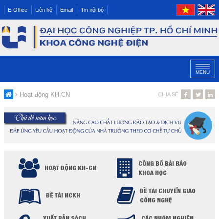
E-Office
Liên hệ
Email
Tin nội bộ
MENU
Hoạt động KH-CN
CHIA SẺ
CÔNG BỐ BÀI BÁO
HOẠT ĐỘNG KH-CN
KHOA HỌC
ĐỀ TÀI CHUYỂN GIAO
ĐỀ TÀI NCKH
CÔNG NGHỆ
XUẤT BẢN SÁCH,
CÁC NHÓM NGHIÊN